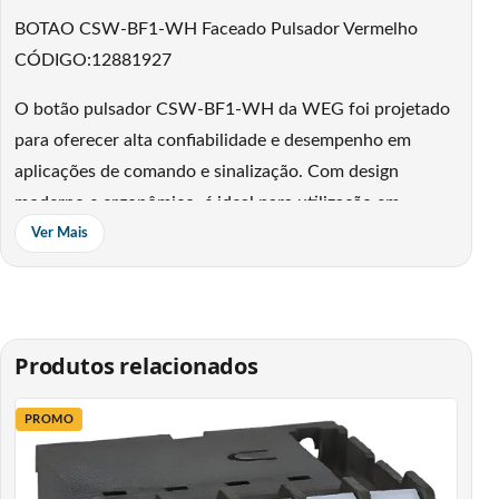
BOTAO CSW-BF1-WH Faceado Pulsador Vermelho
CÓDIGO:12881927
O botão pulsador CSW-BF1-WH da WEG foi projetado
para oferecer alta confiabilidade e desempenho em
aplicações de comando e sinalização. Com design
moderno e ergonômico, é ideal para utilização em
ambientes industriais severos, garantindo robustez,
Ver Mais
durabilidade e segurança em cada operação.
Fabricado com materiais de alta qualidade, o frontal
faceado na cor vermelha proporciona identificação
Produtos relacionados
visual rápida e eficiente, tornando-se uma solução
prática para acionamentos de funções em máquinas,
PROMO
equipamentos e painéis elétricos.
Entre seus diferenciais, destacam-se a alta resistência