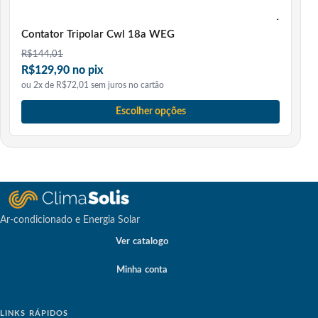
toda a atenção necessária aos nossos clientes. Temos
como missão servir e desenvolver soluções por meio da
Contator Tripolar Cwl 18a WEG
inovação e da sustentabilidade!
R$
144,01
Conte conosco e juntos iremos climatizar o sucesso em
R$129,90 no pix
cada projeto que você executar!
ou 2x de R$72,01 sem juros no cartão
Escolher opções
Ar-condicionado e Energia Solar
Ver catalogo
Minha conta
LINKS RÁPIDOS