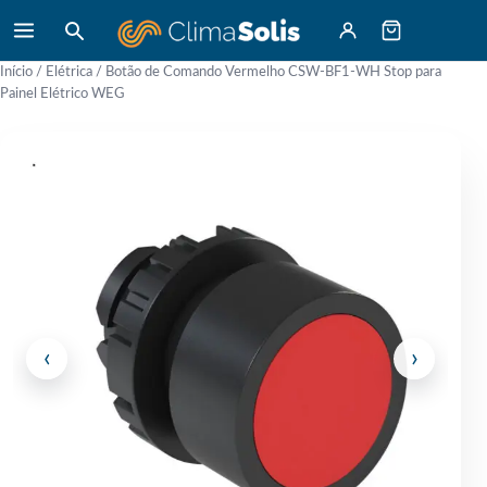
Início
/
Elétrica
/ Botão de Comando Vermelho CSW-BF1-WH Stop para
Painel Elétrico WEG
‹
›