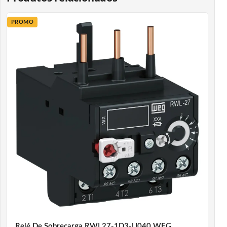
PROMO
Relé De Sobrecarga RWL27-1D3-U040 WEG