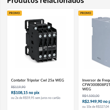
Produtos relacionados
Tipo Chave de partida direta trifásica
Tensão 220 V
PROMO
PROMO
Potência 5 cv
Aplicação Acionamento e proteção de motores trifásicos
Composição Contator e relé de sobrecarga
Faixa de ajuste do relé 11 a 17 A
Corrente nominal máxima 17 A
Frequência 60 Hz
Grau de proteção IP52
Aplicações
Contator Tripolar Cwl 25a WEG
Inversor de Freq
Acionamento de motores trifásicos
CFW300B08P2T
R$
119,90
Painéis elétricos
WEG
R$108,15 no pix
Comandos industriais
R$
4.500,00
ou 2x de R$59,95 sem juros no cartão
R$2.949,90 no 
Sistemas de automação
ou 10x de R$327,04 
Instalações elétricas em geral