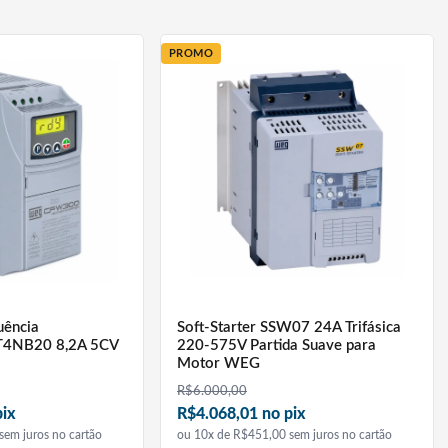
PROMO
uência
Soft-Starter SSW07 24A Trifásica
4NB20 8,2A 5CV
220-575V Partida Suave para
Motor WEG
R$
6.000,00
pix
R$4.068,01 no pix
sem juros no cartão
ou 10x de R$451,00 sem juros no cartão