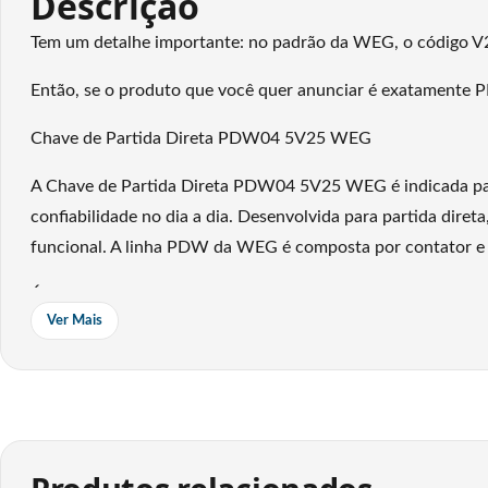
Descrição
Tem um detalhe importante: no padrão da WEG, o código V2
Então, se o produto que você quer anunciar é exatamente P
Chave de Partida Direta PDW04 5V25 WEG
A Chave de Partida Direta PDW04 5V25 WEG é indicada para
confiabilidade no dia a dia. Desenvolvida para partida dir
funcional. A linha PDW da WEG é composta por contator e 
É uma excelente opção para aplicações industriais, comerci
Ver Mais
diferencial está na praticidade de uso, na estrutura compa
Informações do produto
Marca WEG
Linha PDW04
Modelo PDW04 5V25