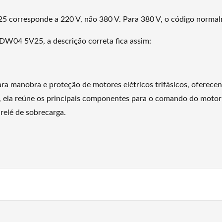
5 corresponde a 220 V, não 380 V. Para 380 V, o código normal
DW04 5V25, a descrição correta fica assim:
 manobra e proteção de motores elétricos trifásicos, oferecen
eta, ela reúne os principais componentes para o comando do mo
relé de sobrecarga.
ais e sistemas de automação que exigem instalação simples e pro
cta e na proteção contra sobrecarga, ajudando a aumentar a segu