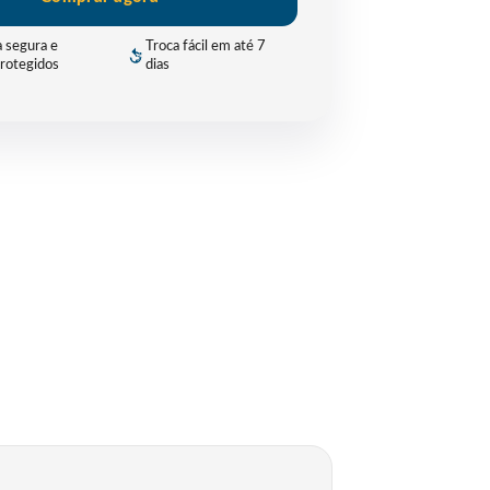
 segura e
Troca fácil em até 7
rotegidos
dias