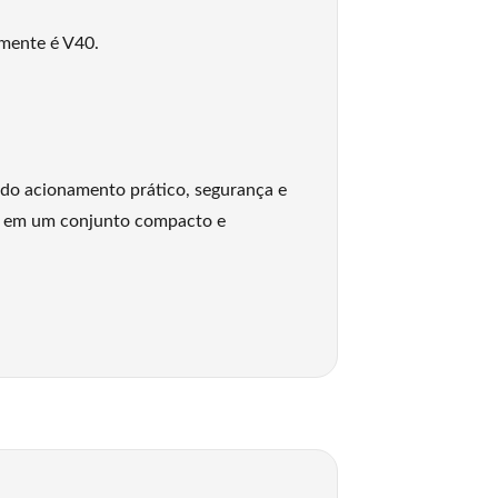
mente é V40.
do acionamento prático, segurança e
tor em um conjunto compacto e
teção eficiente do motor. Seu grande
rança da operação.