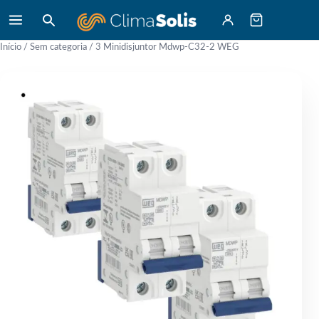
Início
/
Sem categoria
/ 3 Minidisjuntor Mdwp-C32-2 WEG