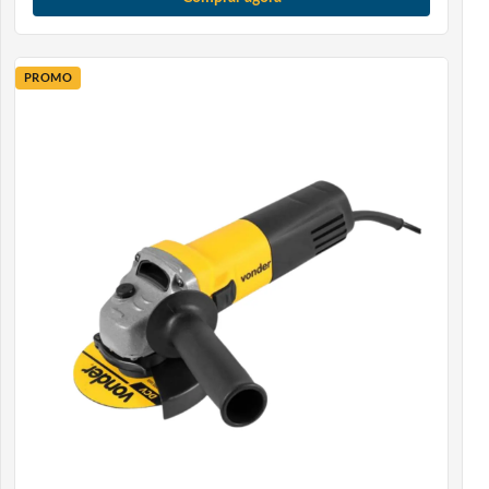
desempenho. O menu de parâmetros permite definir set-
points, diferenciais, atrasos, degelo, filtros e alarmes,
adaptando o controlador a cada aplicação específica.
PROMO
Aplicações recomendadas: controle de temperatura e
umidade em sistemas de refrigeração, aquecimento,
ventilação, umidificação ou desumidificação. Ideal para
câmaras de conservação de alimentos, salas de
medicamentos, adegas, estufas, entre outros. A
facilidade de uso e a confiabilidade técnica garantem
estabilidade operacional e economia, reduzindo
desperdícios e falhas. O fato de reunir temperatura e
umidade em um único equipamento reduz custos de
instalação e integração.
Características Técnicas do Produto:
Alimentação: 220 a 230 VAC ±10%, 50/60 Hz