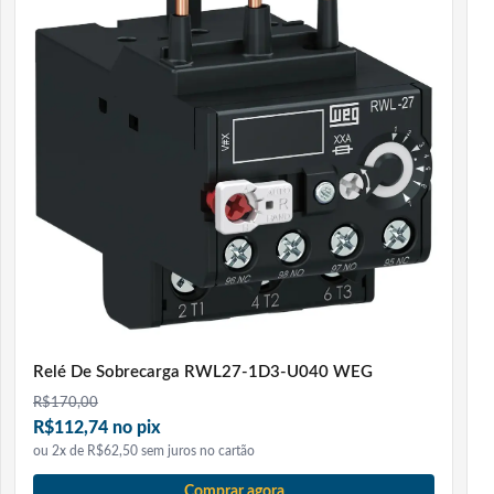
39 mm.
Entre os principais benefícios, destacam-se o controle
simultâneo de temperatura e umidade, cinco saídas de
relé independentes para compressor, ventilador,
aquecimento ou desumidificação, luz ou umidificação e
ventilador de umidificação. Isso permite montar sistemas
completos de climatização e conservação com apenas
um equipamento. O sensor de umidade é à prova de
condensação, o que aumenta a confiabilidade em
ambientes com alta umidade.
O produto conta com display duplo (temperatura e
Relé De Sobrecarga RWL27-1D3-U040 WEG
umidade), iluminação integrada, botão liga e desliga,
R$
170,00
modo ECO (monitoramento sem atuação de saídas),
R$112,74 no pix
bloqueio de teclas para evitar alterações indevidas e
ou 2x de R$62,50 sem juros no cartão
registro de dados via USB para histórico e controle de
Comprar agora