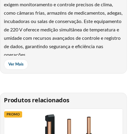
exigem monitoramento e controle precisos de clima,
como câmaras frias, armazéns de medicamentos, adegas,
incubadoras ou salas de conservação. Este equipamento
de 220 V oferece medição simultânea de temperatura e
umidade com recursos avançados de controle e registro
de dados, garantindo segurança e eficiência nas
operações.
Ver Mais
Este controlador permite manter condições ideais e
estáveis. Sua faixa de medição de temperatura vai de -40
°C a +50 °C com precisão aproximada de ±1 °C, e a faixa
de umidade de 0 % a 99,9 % UR com precisão de ±5 %
Produtos relacionados
UR. A alimentação é 230 VAC ±10% (50/60Hz) e o
consumo é inferior a 5 W, refletindo baixo impacto no
PROMO
consumo elétrico. As dimensões externas são 132 x 43 x
61,5 mm, com recorte de painel recomendado de 112 x