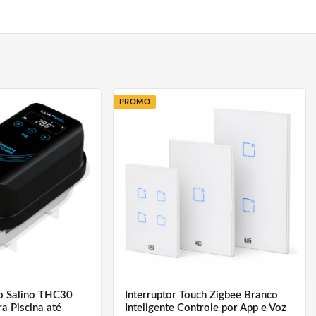
mico e, quando necessário,
ndicado para o aquecimento
tra congelamento e
 com recirculação do
dos de operação, relógio e
PROMO
strumento possui três
das de controle, uma para o
para os apoios.
mento através do
Alexa e Google Assistente)*
stente). Sua instalação é
or.
o Salino THC30
Interruptor Touch Zigbee Branco
a Piscina até
Inteligente Controle por App e Voz