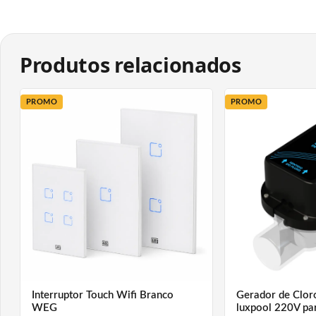
temperatura entre os coletores solares e o reservatório tér
ativa o sistema de apoio nos horários pré-programados. É i
de água para banho e dispõe de funções como proteção con
Produtos relacionados
sobreaquecimento do sistema. Pode realizar o aquecimento
barrilete em horários pré-programados. As temperaturas, mo
PROMO
PROMO
os estados das saídas são visualizados no display LCD. O in
entradas para sensor de temperatura do tipo NTC, e três saí
acionamento da bomba do aquecimento solar e outras duas 
Através do TSZ também é possível ter o controle de aqueci
aplicativo Tholz Casa Inteligente ou por assistente virtual (
utilizando o Smart Connect*.
O Smart Connect é um acessório que permite controlar o
TSZ via aplicativo, ou assistente virtual (Alexa e Google Assi
simples, bastando apenas conectar o acessório ao controlad
Interruptor Touch Wifi Branco
Gerador de Clor
WEG
luxpool 220V par
ESPECIFICAÇÕES: