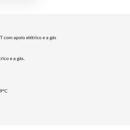
om apoio elétrico e a gás
ico e a gás.
,9°C
de aquecimento solar
 água por diferencial de