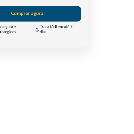
Comprar agora
 segura e
Troca fácil em até 7
rotegidos
dias