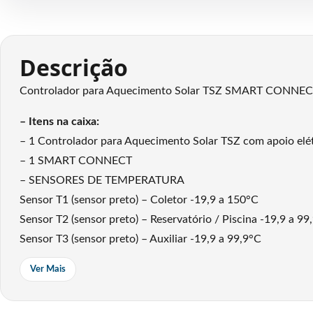
Descrição
Controlador para Aquecimento Solar TSZ SMART CONNECT c
– Itens na caixa:
– 1 Controlador para Aquecimento Solar TSZ com apoio elétr
– 1 SMART CONNECT
– SENSORES DE TEMPERATURA
Sensor T1 (sensor preto) – Coletor -19,9 a 150°C
Sensor T2 (sensor preto) – Reservatório / Piscina -19,9 a 99
Sensor T3 (sensor preto) – Auxiliar -19,9 a 99,9°C
Tipo Sensor NTC 10K, 1%, B: 3435/25°C
Ver Mais
O TSZ é um equipamento digital projetado para aplicações 
com sistema de apoio, atuando no controle da circulação da