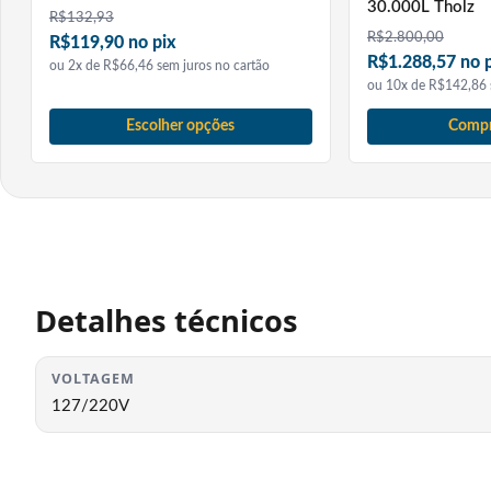
30.000L Tholz
R$
132,93
Peso: 210g
R$
2.800,00
R$119,90 no pix
Dimensões: 152x91x35 mm
R$1.288,57 no 
ou 2x de R$66,46 sem juros no cartão
ou 10x de R$142,86 
Alimentação: 90~240VCA
Grau de proteção: IP53
Escolher opções
Compr
Saída Bomba Aquecimento Solar
Saída a relé:
– 1/8 CV em 127 Vca
– 1/4 CV em 220 Vca
Detalhes técnicos
Saída Apoio 1
Saída a relé:
– 1/2 CV ou 1500 W em 127 Vca
VOLTAGEM
– 1 CV ou 3000 W em 220 Vca
127/220V
Saída Apoio 2
Saída a relé: