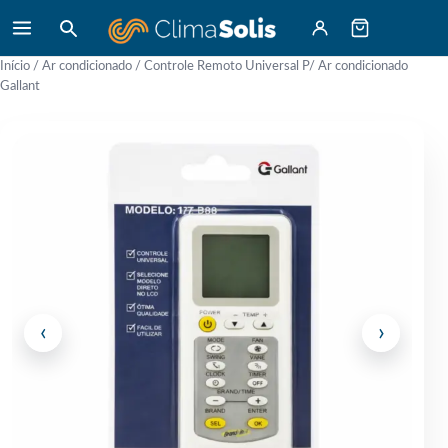
Início
/
Ar condicionado
/ Controle Remoto Universal P/ Ar condicionado
Gallant
‹
›