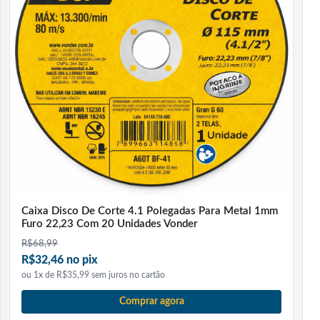
É difícil configurar o controle?
Não. A configuração é simples e pode ser feita
diretamente pelo visor LCD, selecionando a marca ou
código correspondente.
Precisa de técnico para instalar?
Não precisa. O produto é fácil de configurar e usar,
podendo ser instalado pelo próprio usuário.
As pilhas acompanham o produto?
Normalmente não acompanham. É necessário utilizar
Caixa Disco De Corte 4.1 Polegadas Para Metal 1mm
pilhas AAA para o funcionamento.
Furo 22,23 Com 20 Unidades Vonder
R$
68,99
Substitui o controle original completamente?
R$32,46 no pix
Sim. Ele oferece as principais funções do controle
ou 1x de R$35,99 sem juros no cartão
original, permitindo operar o ar-condicionado
Comprar agora
normalmente.