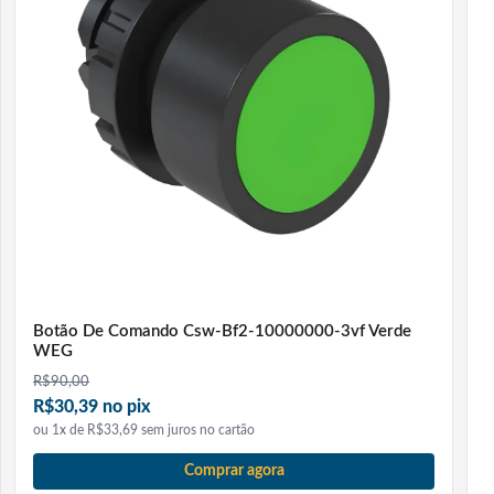
universais, tornando a configuração simples e rápida.
Entre os principais benefícios, destaca-se a
compatibilidade com diversas marcas do mercado,
eliminando a necessidade de adquirir controles
específicos para cada aparelho. Além disso, oferece
controle completo das funções essenciais do ar-
condicionado, proporcionando conforto, economia e
praticidade.
O controle permite ligar e desligar o aparelho, ajustar a
temperatura, selecionar modos de operação como frio,
Botão De Comando Csw-Bf2-10000000-3vf Verde
ventilação e automático, controlar a velocidade do
WEG
ventilador, direcionar o fluxo de ar com a função swing,
R$
90,00
R$30,39 no pix
programar temporizador, ajustar o relógio e realizar a
ou 1x de R$33,69 sem juros no cartão
seleção da marca diretamente pelo display. Tudo isso
com resposta rápida e comandos precisos.
Comprar agora