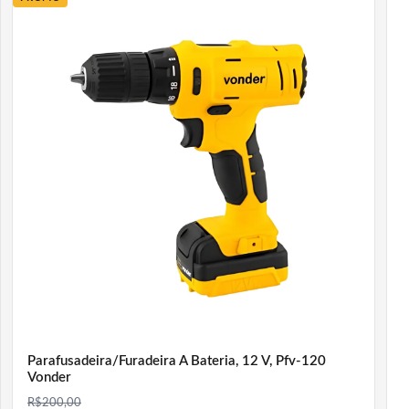
Altura: 820 mm
Peso aproximado: 8,55 kg
Capacidade de carga da caixa inferior: 5 kgf
Capacidade de carga das gavetas centrais: 1 kgf
Capacidade de carga da caixa superior: 12 kgf
Conteúdo da embalagem: 1 caixa plástica com rodas
Aplicação: organização, armazenamento e transporte de
ferramentas, peças e acessórios
DIFERENCIAIS DO PRODUTO
A Caixa Plástica CRV 0500 Vonder se destaca pelo
conjunto com rodas, gavetas e compartimentos
separados, facilitando o transporte e a organização dos
materiais. A caixa superior com travas metálicas e
possibilidade de cadeado ajuda a proteger melhor os
Parafusadeira/Furadeira A Bateria, 12 V, Pfv-120
Vonder
itens armazenados. Já as gavetas centrais e o
R$
200,00
compartimento inferior tornam o acesso mais prático