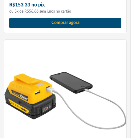
R$153,33 no pix
durante o serviço.
ou 3x de R$56,66 sem juros no cartão
PERGUNTAS FREQUENTES
Comprar agora
A Caixa CRV 0500 Vonder serve para ferramentas de
refrigeração?
Sim. Ela pode ser usada para organizar ferramentas,
peças, conexões e acessórios usados em instalação e
manutenção de ar-condicionado e refrigeração.
Ela possui rodas?
Sim. O modelo CRV 0500 possui rodas para facilitar o
transporte durante o trabalho.
A caixa tem gavetas?
Sim. Ela possui três gavetas centrais e uma gaveta
basculante na parte inferior.