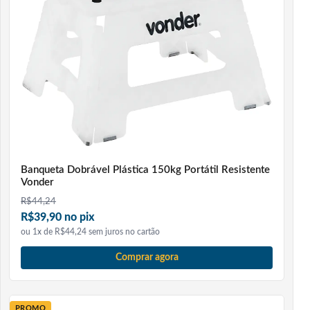
Por ser fabricada em polipropileno, a caixa oferece uma
estrutura leve para o transporte e prática para o uso
diário. É uma opção interessante para quem busca
melhorar a organização do kit de trabalho, seja em
instalação de ar-condicionado, manutenção predial,
elétrica, hidráulica, refrigeração, oficinas ou serviços
gerais.
INFORMAÇÕES TÉCNICAS
Banqueta Dobrável Plástica 150kg Portátil Resistente
Marca: Vonder
Vonder
Produto: Caixa plástica com rodas
R$
44,24
R$39,90 no pix
Modelo: CRV 0500
ou 1x de R$44,24 sem juros no cartão
Material: Polipropileno
Cor: Preta e amarela
Comprar agora
Comprimento: 460 mm
Largura: 260 mm
PROMO