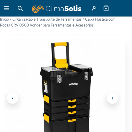
Início
/
Organização e Transporte de Ferramentas
/ Caixa Plástica com
Rodas CRV 0500 Vonder para Ferramentas e Acessórios
‹
›