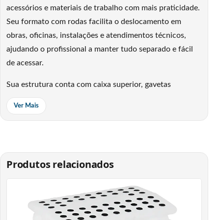
acessórios e materiais de trabalho com mais praticidade.
Seu formato com rodas facilita o deslocamento em
obras, oficinas, instalações e atendimentos técnicos,
ajudando o profissional a manter tudo separado e fácil
de acessar.
Sua estrutura conta com caixa superior, gavetas
centrais, compartimento inferior e rodas para
Ver Mais
transporte. A caixa superior possui travas metálicas
frontais reforçadas, possibilidade de travamento com
cadeado, compartimentos externos na tampa e bandeja
interna removível. O modelo também possui três gavetas
Produtos relacionados
na parte central e uma gaveta basculante na parte
inferior, facilitando a separação dos itens por tipo de
uso. Essas características são informadas em cadastros
técnicos do produto CRV 0500 Vonder.