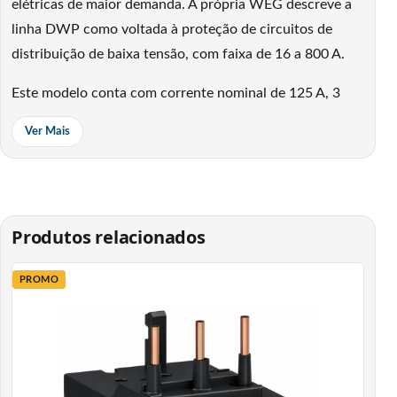
elétricas de maior demanda. A própria WEG descreve a
linha DWP como voltada à proteção de circuitos de
distribuição de baixa tensão, com faixa de 16 a 800 A.
Este modelo conta com corrente nominal de 125 A, 3
polos e capacidade de interrupção de 20 kA em 400
Ver Mais
VCA, sendo uma excelente escolha para instalações
industriais, comerciais e painéis elétricos que exigem
proteção eficiente e alto desempenho. O produto
também é descrito como disjuntor magnético e térmico
Produtos relacionados
fixo.
Sua estrutura em caixa moldada proporciona mais
PROMO
resistência e durabilidade no uso diário, além de
contribuir para uma operação segura e confiável. É ideal
para quem procura um disjuntor tripolar 125 A, disjuntor
caixa moldada 20 kA, proteção elétrica para baixa