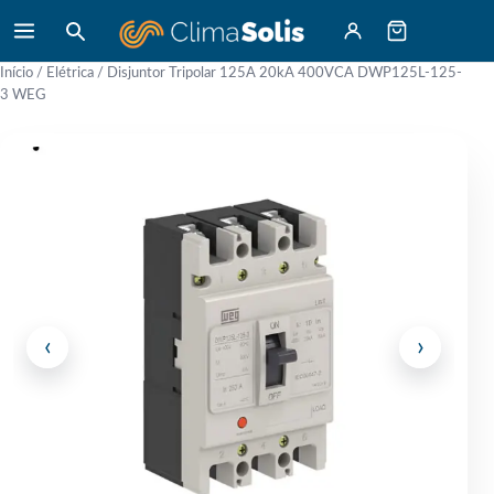
Início
/
Elétrica
/ Disjuntor Tripolar 125A 20kA 400VCA DWP125L-125-
3 WEG
‹
›