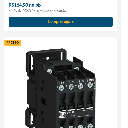
R$164,90 no pix
Perguntas Frequentes
ou 3x de R$60,94 sem juros no cartão
Comprar agora
Para que serve esse disjuntor?
Ele serve para proteger circuitos de distribuição de baixa
tensão contra sobrecarga e curto-circuito.
PROMO
Qual a corrente nominal deste modelo?
A corrente nominal é de 125 A.
Ele é tripolar?
Sim, este modelo possui 3 polos.
Qual a capacidade de interrupção?
A capacidade de interrupção é de 20 kA em 400 VCA.