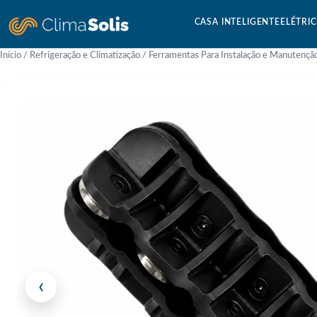
CASA INTELIGENTE
ELÉTRI
Início
/
Refrigeração e Climatização
/
Ferramentas Para Instalação e Manutençã
‹