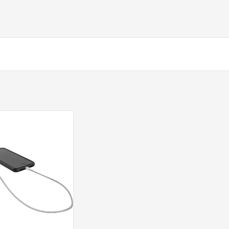
cas
 antes da instalação, com o tubo livre para passar pela ferrame
 limitado.