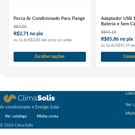
Usar o endireitador melhora a estética da instalação apare
Sim. Em instalações onde a tubulação fica visível, o endirei
Porca Ar Condicionado Para Flange
Adaptador USB 
ondulado comum quando o tubo é desenrolado manualment
Bateria e Sem C
R$
3,00
R$
95,19
Ele substitui o curvador de tubos?
R$2,71 no pix
R$85,86 no pix
ou 1x de R$3,00 sem juros no cartão
Não. O endireitador serve para deixar o tubo mais reto. Já
ou 1x de R$95,19 sem
feita, as duas ferramentas podem se complementar.
Escolher opções
Compr
LINK
Ver c
Ar-condicionado e Energia Solar
Minh
Ver catalogo
Minha conta
© 2026 Clima Solis