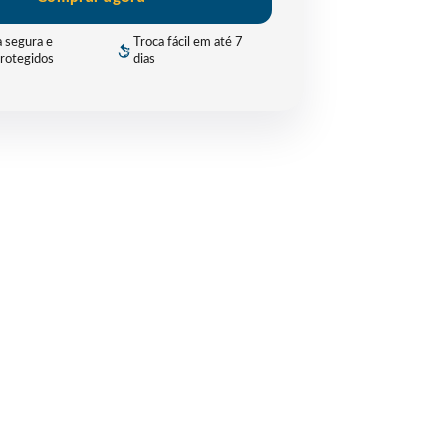
 segura e
Troca fácil em até 7
rotegidos
dias