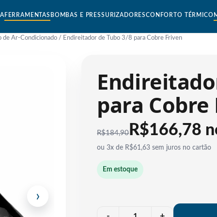
CA
FERRAMENTAS
BOMBAS E PRESSURIZADORES
CONFORTO TÉRMICO
o de Ar-Condicionado
/ Endireitador de Tubo 3/8 para Cobre Friven
Endireitado
para Cobre 
R$166,78 n
R$
184,90
ou 3x de R$61,63 sem juros no cartão
Em estoque
›
Quantidade
-
+