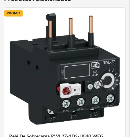
PROMO
Relé De Sobrecarga RWL27-1D3-U040 WEG