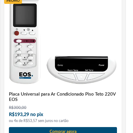
PROMO
O que acompanha na embalagem:
1 rolo de fita isolante Vonder amarela 19 mm x 10 m
Perguntas Frequentes
Essa fita é antichama?
Sim, o material impede a propagação de fogo,
oferecendo mais segurança.
Posso usar em instalações residenciais?
Sim, é indicada para uso residencial, comercial e
industrial.
Placa Universal para Ar Condicionado Piso Teto 220V
EOS
Qual a tensão máxima suportada?
R$
300,00
Até 600 V, conforme especificações do fabricante.
R$193,29 no pix
ou 4x de R$53,57 sem juros no cartão
A fita descola com o tempo?
Comprar agora