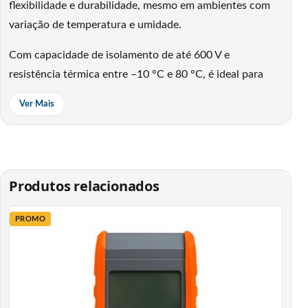
flexibilidade e durabilidade, mesmo em ambientes com
variação de temperatura e umidade.
Com capacidade de isolamento de até 600 V e
resistência térmica entre –10 °C e 80 °C, é ideal para
fios, cabos e conexões elétricas. Seu material antichama
Ver Mais
impede a propagação de fogo e garante proteção
confiável em qualquer tipo de aplicação. A cor amarela
facilita a identificação de circuitos, tornando o trabalho
mais rápido e organizado.
Produtos relacionados
Características técnicas:
Marca: Vonder
PROMO
Material: PVC com adesivo à base de borracha
Cor: Amarela
Largura: 19 mm
Comprimento: 10 m