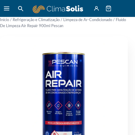
Início
/
Refrigeração e Climatização
/
Limpeza de Ar-Condicionado
/ Fluido
De Limpeza Air Repair 900ml Pescan