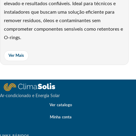
elevado e resultados confiáveis. Ideal para técnicos e
instaladores que buscam uma solução eficiente para
remover resíduos, óleos e contaminantes sem
comprometer componentes sensíveis como retentores e
O-rings.
Graças à sua fórmula de secagem rápida e sem deixar
Ver Mais
resíduos, esse fluído proporciona limpeza profunda de
evaporadores, condensadores, tubulações e sistemas
fechados. Ele não agride borrachas, mangueiras ou
partes plásticas, o que assegura maior segurança e
durabilidade aos equipamentos atendidos.
Ar-condicionado e Energia Solar
Ver catalogo
Com destaque nas aplicações, o Air Repair é indicado
para manutenção preventiva de sistemas split, VRF,
Minha conta
câmaras frigoríficas, chillers e unidades de climatização
comercial ou industrial. Ele facilita a remoção de
LINKS RÁPIDOS