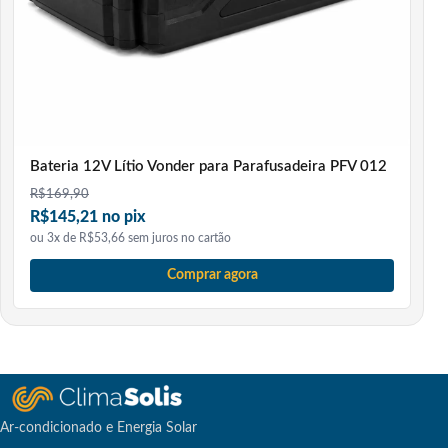
Ele ajuda em instalação de ar-condicionado?
Sim. É útil para recuperar parafusos, arruelas, bits e
pequenas peças que caem atrás da evaporadora, perto
da condensadora, dentro de suportes, caixas elétricas ou
locais estreitos durante a instalação e manutenção.
Bateria 12V Lítio Vonder para Parafusadeira PFV 012
R$
169,90
R$145,21 no pix
ou 3x de R$53,66 sem juros no cartão
Comprar agora
Ar-condicionado e Energia Solar