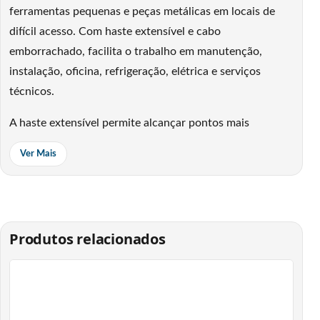
ferramentas pequenas e peças metálicas em locais de
difícil acesso. Com haste extensível e cabo
emborrachado, facilita o trabalho em manutenção,
instalação, oficina, refrigeração, elétrica e serviços
técnicos.
A haste extensível permite alcançar pontos mais
profundos ou apertados, enquanto o cabo revestido de
Ver Mais
borracha melhora a pegada durante o uso. A ponta
magnética facilita a captura de itens metálicos
compatíveis, tornando o acessório uma boa opção para
manter no kit de ferramentas.
Produtos relacionados
Com capacidade de carga de 6,8 kgf, o PM 076 atende
bem a recuperação de peças e acessórios metálicos
dentro da aplicação indicada. O uso correto evita
improvisos, reduz retrabalho e ajuda a manter o serviço