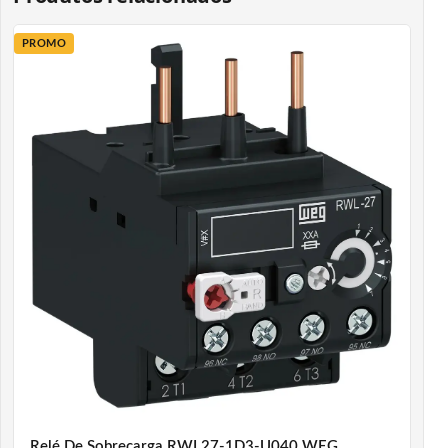
PROMO
Relé De Sobrecarga RWL27-1D3-U040 WEG