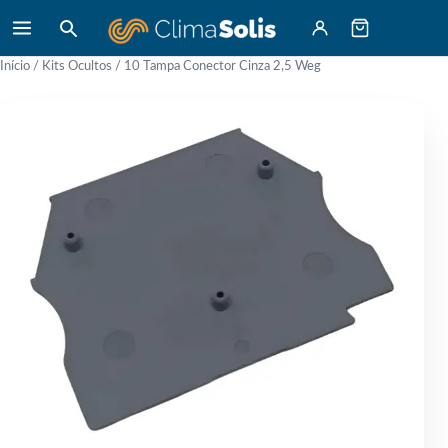
Início
/
Kits Ocultos
/ 10 Tampa Conector Cinza 2,5 Weg