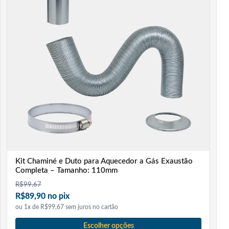
Vantagens da Mangueira Flexível / Mangote Inox
Passagem plena e alta vazão
Facilita a instalação de bombas de pressurização
Reduz vibrações e ruídos hidráulicos
Material resistente para longa durabilidade
Características Técnicas
Dimensão: 1” x 50 cm
Material externo: malha em Aço Inox AISI 304
Revestimento interno: EPDM
Compatibilidade: água potável com pH entre 6,0 e 9,5
Kit Chaminé e Duto para Aquecedor a Gás Exaustão
Temperatura de operação: 0 ºC a 90 ºC
Completa – Tamanho: 110mm
Aplicações: sucção e recalque em bombas de
R$
99,67
R$89,90 no pix
pressurização, sistemas de aquecimento e hidráulica em
ou 1x de R$99,67 sem juros no cartão
geral
Garantia: 1 ano contra defeitos de fabricação
Escolher opções